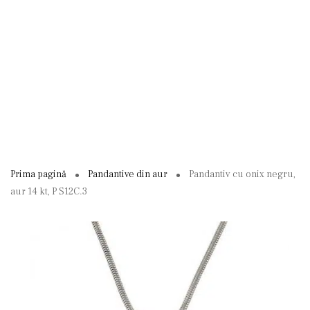
Prima pagină
Pandantive din aur
Pandantiv cu onix negru,
aur 14 kt, P S12C.3