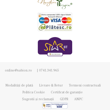
online@sabion.ro
|
0741.341.965
Modalități de plată
Livrare & Retur
Termeni contractuali
Politica Cookie
Certificat de garanție
Sugestii și reclamații
GDPR
ANPC