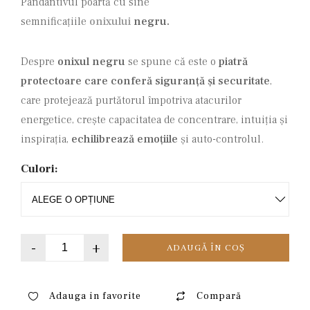
Pandantivul poartă cu sine
semnificațiile
onixului
negru.
Despre
onixul negru
se spune că este o
piatră
protectoare care conferă siguranță și securitate
,
care protejează purtătorul împotriva atacurilor
energetice, crește capacitatea de concentrare, intuiția și
inspirația,
echilibrează emoțiile
și auto-controlul.
Culori:
-
+
ADAUGĂ ÎN COȘ
Adauga in favorite
Compară