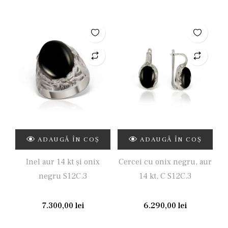
ADAUGĂ ÎN COȘ
ADAUGĂ ÎN COȘ
Inel aur 14 kt și onix
Cercei cu onix negru, aur
negru S12C.3
14 kt, C S12C.3
7.300,00
lei
6.290,00
lei