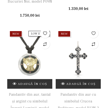
Bucuriei Noi, model P09N
1.330,00
lei
1.750,00
lei
NEW
LOW STOCK
NEW
ADAUGĂ ÎN COȘ
ADAUGĂ ÎN COȘ
Pandantiv din aur, tantal
Pandantiv din aur cu
și argint cu simbolul
simbolul Crucea