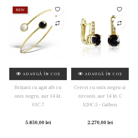
NEW
ADAUGĂ ÎN COȘ
ADAUGĂ ÎN COȘ
Brăţară cu agat alb cu
Cercei cu onix negru și
onix negru, aur 14 kt,
zirconii, aur 14 kt, C
01C.7
S20C.5 – Galben
5.850,00
lei
2.270,00
lei