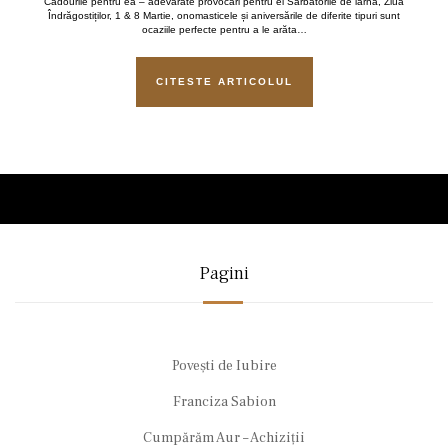
Cadourile pentru ea – adevărate provocări pentru el Sărbătorile de iarnă, Ziua
Îndrăgostiților, 1 & 8 Martie, onomasticele și aniversările de diferite tipuri sunt
ocaziile perfecte pentru a le arăta…
CITESTE ARTICOLUL
Pagini
Povești de Iubire
Franciza Sabion
Cumpărăm Aur – Achiziții