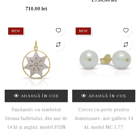
1.750,00
lei
710,00
lei
NEW
NEW
ADAUGĂ ÎN COȘ
ADAUGĂ ÎN COȘ
Pandantiv cu simbolul
Cercei cu perle pentru
Steaua Sufletului, din aur de
domnișoare, aur galben 14
14 kt și argint, model P35N
kt, model MC.1.77