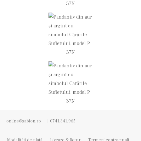
online@sabion.ro
|
0741.341.965
Modalități de plată
Livrare & Retur
Termeni contractuali