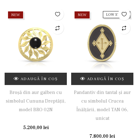
NEW
NEW
LOW STOCK
ADAUGĂ ÎN COȘ
ADAUGĂ ÎN COȘ
Broșă din aur galben cu
Pandantiv din tantal și aur
simbolul Cununa Dreptății,
cu simbolul Crucea
model BRO 02N
Înălțării, model TAN 06,
unicat
5.200,00
lei
7.800,00
lei