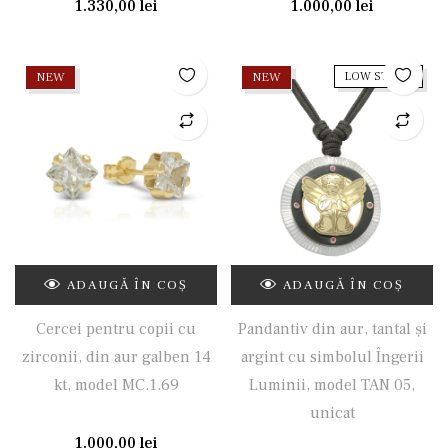
1.330,00
lei
1.000,00
lei
NEW
NEW
LOW STOCK
ADAUGĂ ÎN COȘ
ADAUGĂ ÎN COȘ
Cercei pentru copii cu
Pandantiv din aur, tantal și
zirconii, din aur galben 14
argint cu simbolul Îngerii
kt, model MC.1.69
Luminii, model TAN 05,
unicat
1.000,00
lei