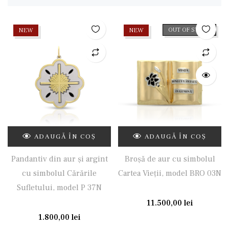
NEW
NEW
OUT OF STOCK
ADAUGĂ ÎN COȘ
ADAUGĂ ÎN COȘ
Pandantiv din aur și argint
Broșă de aur cu simbolul
cu simbolul Cărările
Cartea Vieții, model BRO 03N
Sufletului, model P 37N
11.500,00
lei
1.800,00
lei