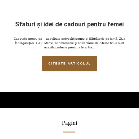
Sfaturi și idei de cadouri pentru femei
Cadourile pentru ea – adevărate provocări pentru el Sărbătorile de iarnă, Ziua
Îndrăgostiților, 1 & 8 Martie, onomasticele și aniversările de diferite tipuri sunt
ocaziile perfecte pentru a le arăta…
CITESTE ARTICOLUL
Pagini