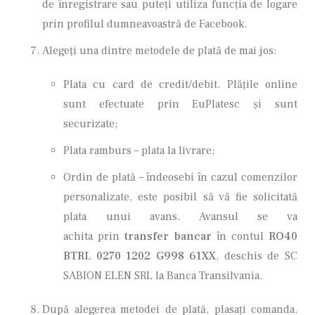
de înregistrare sau puteţi utiliza funcţia de logare
prin profilul dumneavoastră de Facebook.
Alegeţi una dintre metodele de plată de mai jos:
Plata cu card de credit/debit. Plăţile online
sunt efectuate prin EuPlatesc şi sunt
securizate;
Plata ramburs – plata la livrare;
Ordin de plată – îndeosebi în cazul comenzilor
personalizate, este posibil să vă fie solicitată
plata unui avans. Avansul se va
achita prin
transfer bancar
în contul
RO40
BTRL 0270 1202 G998 61XX
, deschis de SC
SABION ELEN SRL la Banca Transilvania.
După alegerea metodei de plată, plasaţi comanda.