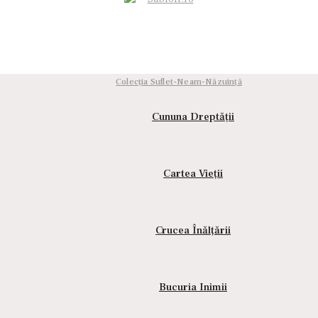
Colecția Suflet-Neam-Năzuință
Cununa Dreptății
Cartea Vieții
Crucea Înălțării
Bucuria Inimii