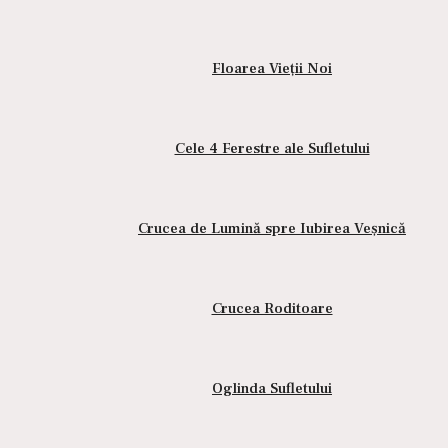
Floarea Vieții Noi
Cele 4 Ferestre ale Sufletului
Crucea de Lumină spre Iubirea Veșnică
Crucea Roditoare
 hartă interioară în care găsim trasat circuitul pe care am călăto
am reușit să le învățăm și să le depășim, și cărări deschise, care
ru a le atinge este nevoie ca toate aceste cărări să fie complete, l
 trăire și emoție, fiecare sentiment și moment din viața proprie.
Oglinda Sufletului