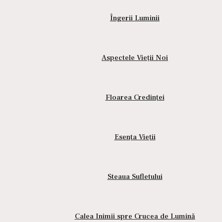
Îngerii Luminii
Aspectele Vieții Noi
Floarea Credinței
Esența Vieții
Compară
Steaua Sufletului
Calea Inimii spre Crucea de Lumină