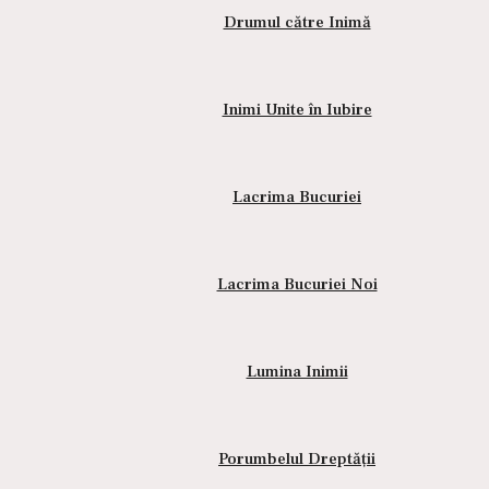
Drumul către Inimă
Inimi Unite în Iubire
Lacrima Bucuriei
Compară
Lacrima Bucuriei Noi
5, unicat
Lumina Inimii
Porumbelul Dreptății