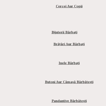
Cercei Aur Copii
Compară
ului.
Bijuterii Bărbați
Brățări Aur Bărbați
de devoțiune personală, care îi amintește purtătorului de puterea l
Inele Bărbați
creștină, simbolizează iluminarea divină, adevărul și mântuirea, fi
Butoni Aur Cămașă Bărbătești
Pandantive Bărbătești