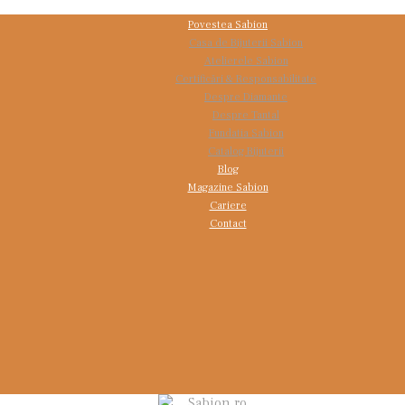
Povestea Sabion
Casa de Bijuterii Sabion
Atelierele Sabion
Certificări & Responsabilitate
Despre Diamante
Despre Tantal
Fundatia Sabion
Catalog Bijuterii
Blog
Magazine Sabion
Cariere
Contact