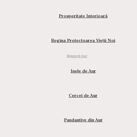
Prosperitate Interioară
Regina Protectoarea Vieții Noi
Bijuterii Aur
Inele de Aur
 nu trăiesc în planul fizic, ci doar în cerurile înalte. Surprinzăto
Cercei de Aur
 strălucească precum îngerii. Un înger întruchipează tot ceea ce es
ina lor naturală, radiază o lumină covârșitoare, care uimește oric
într-atât încât să părem imaculați și înălțați din punct de vedere
Pandantive din Aur