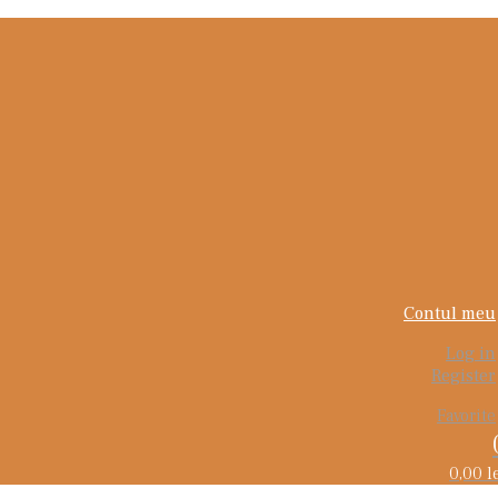
Contul meu
Log in
Register
Favorite
0,00
l