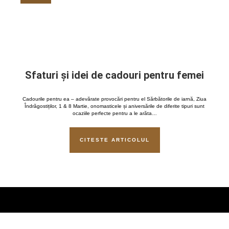
Sfaturi și idei de cadouri pentru femei
Cadourile pentru ea – adevărate provocări pentru el Sărbătorile de iarnă, Ziua
Îndrăgostiților, 1 & 8 Martie, onomasticele și aniversările de diferite tipuri sunt
ocaziile perfecte pentru a le arăta…
CITESTE ARTICOLUL