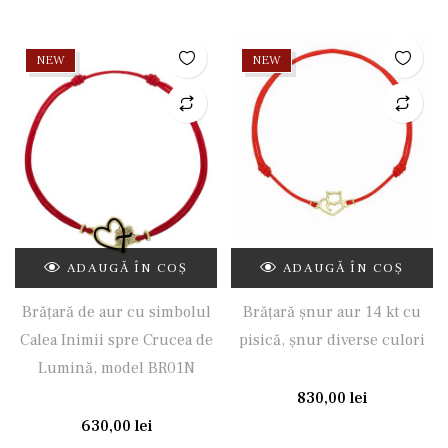
NEW
NEW
ADAUGĂ ÎN COȘ
ADAUGĂ ÎN COȘ
Brățară de aur cu simbolul
Brățară șnur aur 14 kt cu
Calea Inimii spre Crucea de
pisică, șnur diverse culori
Lumină, model BR01N
830,00
lei
630,00
lei