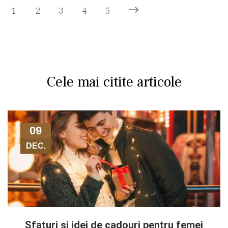
1
2
3
4
5
Cele mai citite articole
09
DEC.
Sfaturi și idei de cadouri pentru femei