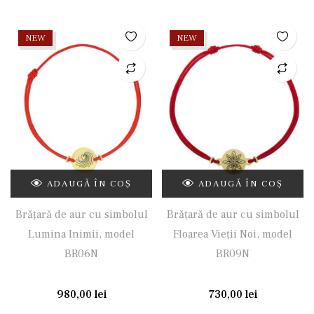
NEW
NEW
ADAUGĂ ÎN COȘ
ADAUGĂ ÎN COȘ
Brățară de aur cu simbolul
Brățară de aur cu simbolul
Lumina Inimii, model
Floarea Vieții Noi, model
BR06N
BR09N
980,00
lei
730,00
lei