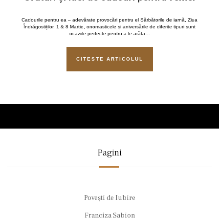
Cadourile pentru ea – adevărate provocări pentru el Sărbătorile de iarnă, Ziua
Îndrăgostiților, 1 & 8 Martie, onomasticele și aniversările de diferite tipuri sunt
ocaziile perfecte pentru a le arăta…
CITESTE ARTICOLUL
Pagini
Povești de Iubire
Franciza Sabion