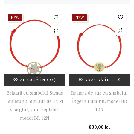
NEW
NEW
ADAUGĂ ÎN COȘ
ADAUGĂ ÎN COȘ
Brățară cu simbolul Steaua
Brățară de aur cu simbolul
Sufletului, din aur de 14 kt
Îngerii Luminii, model BR
și argint, șnur reglabil,
10N
model BR 12N
830,00
lei