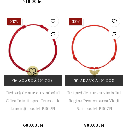
710,00
lei
NEW
NEW
ADAUGĂ ÎN COȘ
ADAUGĂ ÎN COȘ
Brățară de aur cu simbolul
Brățară de aur cu simbolul
Calea Inimii spre Crucea de
Regina Protectoarea Vieții
Lumină, model BR02N
Noi, model BR07N
680,00
lei
880,00
lei