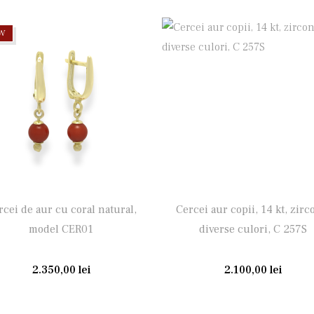
W
rcei de aur cu coral natural,
Cercei aur copii, 14 kt, zirc
model CER01
diverse culori, C 257S
2.350,00
lei
2.100,00
lei