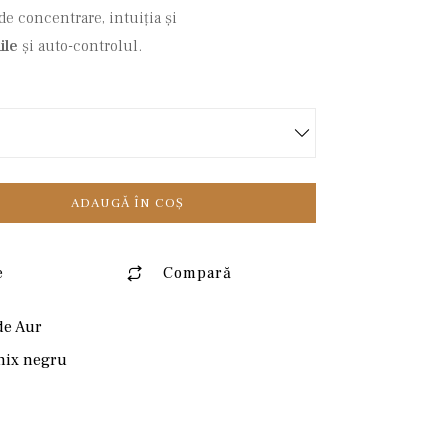
de concentrare, intuiția și
ile
și auto-controlul.
ADAUGĂ ÎN COȘ
e
Compară
de Aur
nix negru