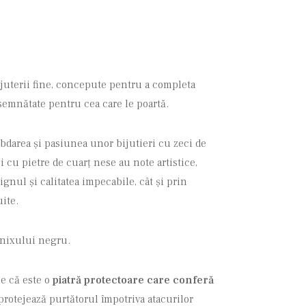
ijuterii fine, concepute pentru a completa
nsemnătate pentru cea care le poartă.
bdarea și pasiunea unor bijutieri cu zeci de
i cu pietre de cuarț nese au note artistice,
ignul și calitatea impecabile, cât și prin
uite.
onixului negru.
e că este o
piatră protectoare care conferă
 protejează purtătorul împotriva atacurilor