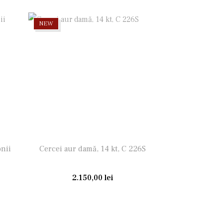
NEW
onii
Cercei aur damă, 14 kt, C 226S
2.150,00
lei