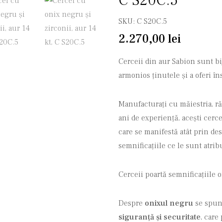
C S20C.5
SKU:
C S20C.5
2.270,00
lei
Cerceii din aur Sabion sunt b
armonios ținutele și a oferi î
Manufacturați cu măiestria, ră
ani de experiență, acești cerce
care se manifestă atât prin des
semnificațiile ce le sunt atrib
Cerceii poartă semnificațiile 
Despre
onixul negru
se spun
siguranță și securitate
, care