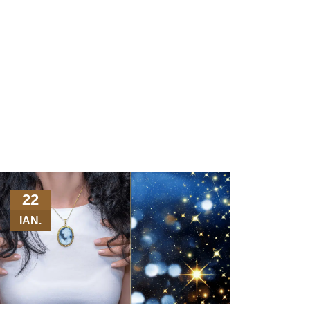
22
21
IAN.
DEC.