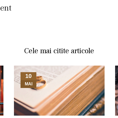
cent
Cele mai citite articole
10
MAI