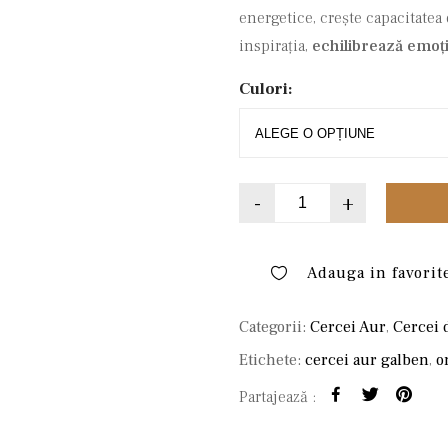
energetice, crește capacitatea 
inspirația,
echilibrează emoți
Culori:
-
+
Adauga in favorit
Categorii:
Cercei Aur
,
Cercei 
Etichete:
cercei aur galben
,
o
Partajează :