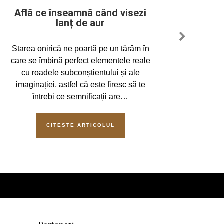
Află ce înseamnă când visezi
S
lanț de aur
Starea onirică ne poartă pe un tărâm în
Inform
care se îmbină perfect elementele reale
din „co
cu roadele subconștientului și ale
mai reg
imaginației, astfel că este firesc să te
At
întrebi ce semnificații are…
smara
CITESTE ARTICOLUL