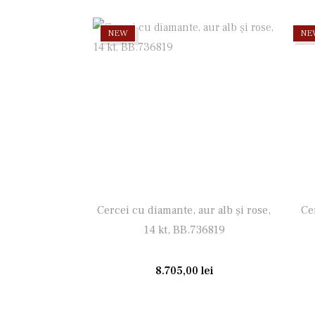
NEW
NE
Cercei cu diamante, aur alb și rose,
Ce
14 kt, BB.736819
8.705,00
lei