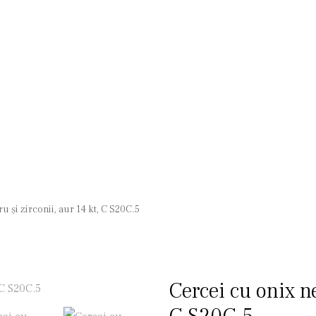
 și zirconii, aur 14 kt, C S20C.5
Cercei cu onix ne