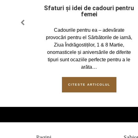
Sfaturi și idei de cadouri pentru
femei
oială,
PREVIOUS
Cadourile pentru ea – adevărate
cel mai
provocări pentru el Sărbătorile de iarnă,
oramic,
Ziua Îndrăgostiților, 1 & 8 Martie,
zeilor,
onomasticele și aniversările de diferite
de…
tipuri sunt ocaziile perfecte pentru a le
arăta…
CITESTE ARTICOLUL
Pagini
Sabio