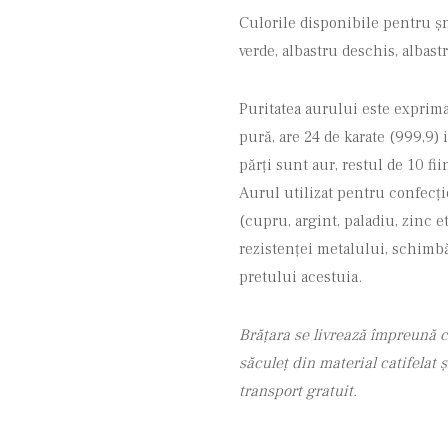
Culorile disponibile pentru șnu
verde, albastru deschis, albast
Puritatea aurului este exprimat
pură, are 24 de karate (999,9) 
părţi sunt aur, restul de 10 fi
Aurul utilizat pentru confecţio
(cupru, argint, paladiu, zinc et
rezistenţei metalului, schimbăr
pretului acestuia.
Brățara se livrează împreună c
săculeț din material catifelat
transport gratuit.