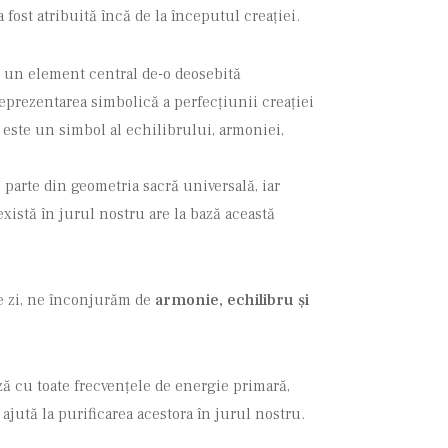
 fost atribuită încă de la începutul creației.
e un element central de-o deosebită
eprezentarea simbolică a perfecțiunii creației
, este un simbol al echilibrului, armoniei,
 parte din geometria sacră universală, iar
xistă în jurul nostru are la bază această
re zi, ne înconjurăm de
armonie, echilibru și
ză cu toate frecvențele de energie primară,
jută la purificarea acestora în jurul nostru.