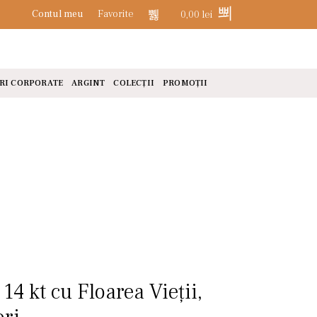
Contul meu
Favorite
0,00
lei
0
RI CORPORATE
ARGINT
COLECȚII
PROMOȚII
14 kt cu Floarea Vieții,