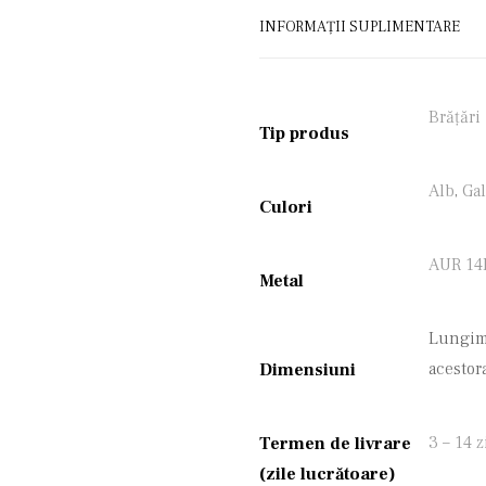
INFORMAȚII SUPLIMENTARE
Brățări
Tip produs
Alb
,
Ga
Culori
AUR 14
Metal
Lungimi
acestor
Dimensiuni
3 – 14 z
Termen de livrare
(zile lucrătoare)