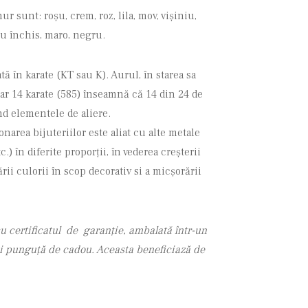
r sunt: roșu, crem, roz, lila, mov, vișiniu,
ru închis, maro, negru.
ă în karate (KT sau K). Aurul, în starea sa
iar 14 karate (585) înseamnă că 14 din 24 de
ind elementele de aliere.
narea bijuteriilor este aliat cu alte metale
c.) în diferite proporții, în vederea creşterii
ii culorii în scop decorativ si a micșorării
u certificatul de garanție, ambalată într-un
 și punguță de cadou. Aceasta beneficiază de