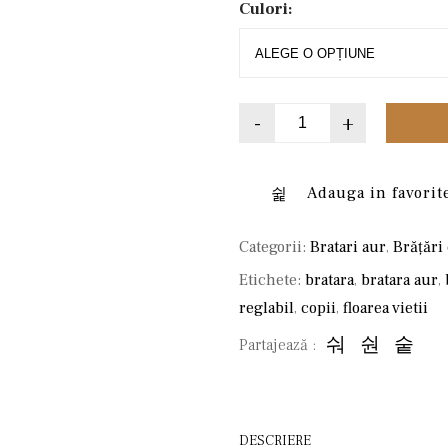
Culori:
-
+
Adauga in favorit
Categorii:
Bratari aur
,
Brățări
Etichete:
bratara
,
bratara aur
,
reglabil
,
copii
,
floarea vietii
Partajează :
DESCRIERE