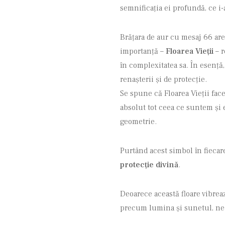
semnificația ei profundă, ce i-a
Brățara de aur cu mesaj 66 ar
importanță –
Floarea Vieții
– r
în complexitatea sa. În esență
renașterii și de protecție.
Se spune că Floarea Vieții face
absolut tot ceea ce suntem și e
geometrie.
Purtând acest simbol în fieca
protecție divină
.
Deoarece această floare vibrea
precum lumina și sunetul, ne a