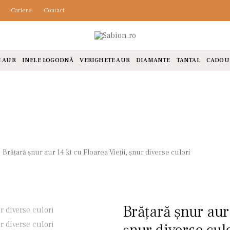
Cariere
Contact
I AUR
INELE LOGODNĂ
VERIGHETE AUR
DIAMANTE
TANTAL
CADOU
Brățară șnur aur 14 kt cu Floarea Vieții, șnur diverse culori
Brățară șnur aur 