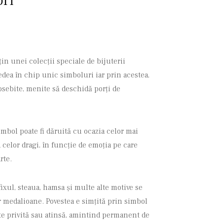
ori
in unei colecții speciale de bijuterii
edea în chip unic simboluri iar prin acestea,
eosebite, menite să deschidă porți de
imbol poate fi dăruită cu ocazia celor mai
celor dragi, în funcție de emoția pe care
rte.
ifixul, steaua, hamsa și multe alte motive se
 medalioane. Povestea e simțită prin simbol
ste privită sau atinsă, amintind permanent de