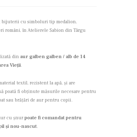
 bijuterii cu simboluri tip medalion,
ri români, în Atelierele Sabion din Târgu
lizată din
aur galben galben / alb de 14
area Vieții
.
erial textil, rezistent la apă, și are
 să poată fi obținute măsurile necesare pentru
bat sau brățări de aur pentru copii.
 aur cu șnur
poate fi comandat pentru
il şi nou-nascut
.