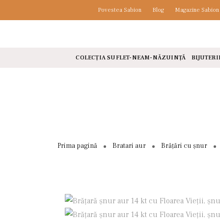
Povestea Sabion
Blog
Magazine Sabion
COLECȚIA SUFLET-NEAM-NĂZUINȚĂ
BIJUTERI
Prima pagină
Bratari aur
Brățări cu șnur