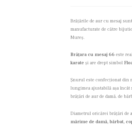
Brățările de aur cu mesaj sunt
manufacturate de către bijutie
Mureș.
Brățara cu mesaj 66
este rea
karate
și are drept simbol
Flo
Șnurul este confecționat din mat
lungimea ajustabilă așa încât
brățări de aur de damă, de băr
Diametrul oricărei brățări de
mărime de damă, bărbat, cop