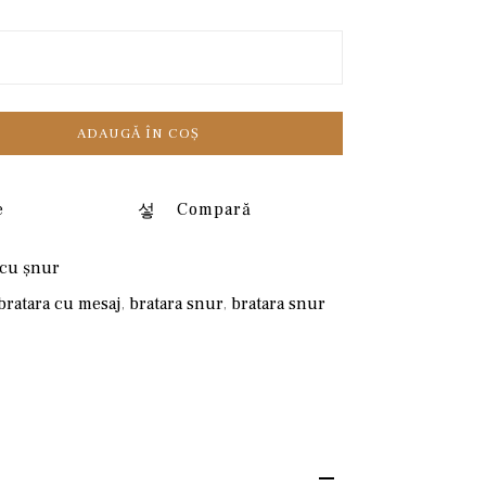
ADAUGĂ ÎN COȘ
e
Compară
 cu șnur
bratara cu mesaj
,
bratara snur
,
bratara snur