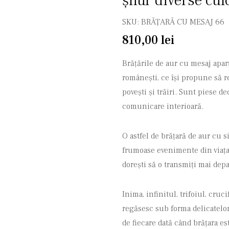
șnur diverse cul
SKU:
BRĂȚARĂ CU MESAJ 66
810,00
lei
Brățările de aur cu mesaj aparț
românești, ce își propune să r
povești și trăiri. Sunt piese d
comunicare interioară.
O astfel de brățară de aur cu s
frumoase evenimente din viața 
dorești să o transmiți mai depa
Inima, infinitul, trifoiul, cruc
regăsesc sub forma delicatelor
de fiecare dată când brățara e