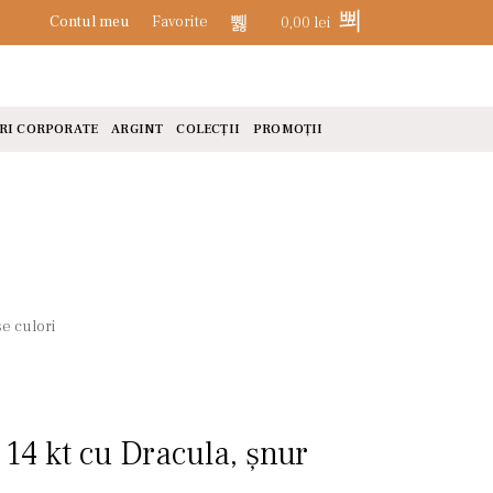
Contul meu
Favorite
0,00
lei
0
RI CORPORATE
ARGINT
COLECȚII
PROMOȚII
se culori
 14 kt cu Dracula, șnur