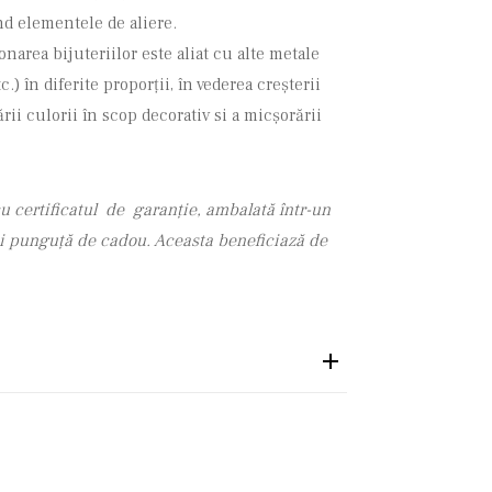
ind elementele de aliere.
narea bijuteriilor este aliat cu alte metale
c.) în diferite proporții, în vederea creşterii
ii culorii în scop decorativ si a micșorării
u certificatul de garanție, ambalată într-un
 și punguță de cadou. Aceasta beneficiază de