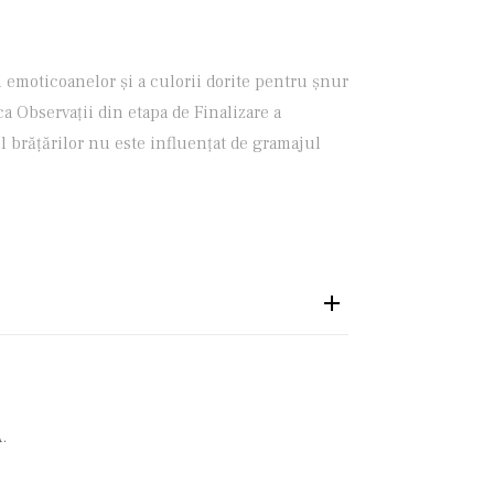
i emoticoanelor și a culorii dorite pentru șnur
ca Observații din etapa de Finalizare a
l brățărilor nu este influențat de gramajul
.