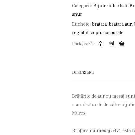
Categorii:
Bijuterii barbati
,
Br
șnur
Etichete:
bratara
,
bratara aur
,
reglabil
,
copii
,
corporate
Partajează :
DESCRIERE
Brățările de aur cu mesaj sunt
manufacturate de către bijutie
Mureș.
Brățara cu mesaj 54.4
este r