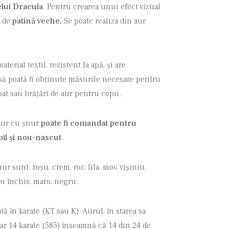
lui Dracula
. Pentru crearea unui efect vizual
t de
patină veche.
Se poate realiza din aur
erial textil, rezistent la apă, și are
 să poată fi obținute măsurile necesare pentru
bat sau brățări de aur pentru copii.
 aur cu șnur
poate fi comandat pentru
il şi nou-nascut
.
r sunt: roșu, crem, roz, lila, mov, vișiniu,
ru închis, maro, negru.
ă în karate (KT sau K). Aurul, în starea sa
iar 14 karate (585) înseamnă că 14 din 24 de