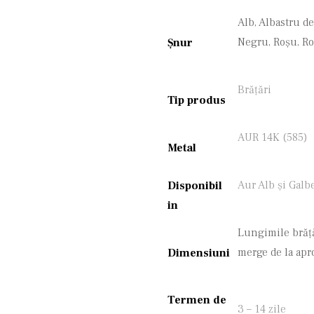
Alb, Albastru de
Negru, Roșu, Ro
Șnur
Brățări
Tip produs
AUR 14K (585)
Metal
Aur Alb și Galb
Disponibil
in
Lungimile brăță
merge de la apr
Dimensiuni
Termen de
3 – 14 zile