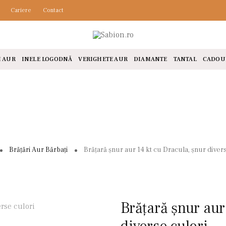
Cariere
Contact
I AUR
INELE LOGODNĂ
VERIGHETE AUR
DIAMANTE
TANTAL
CADOU
Brățări Aur Bărbați
Brățară șnur aur 14 kt cu Dracula, șnur diver
Brățară șnur aur