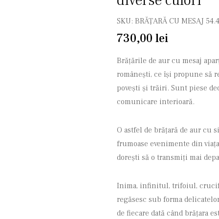
diverse culori
SKU:
BRĂȚARĂ CU MESAJ 54.
730,00
lei
Brățările de aur cu mesaj aparț
românești, ce își propune să r
povești și trăiri. Sunt piese d
comunicare interioară.
O astfel de brățară de aur cu s
frumoase evenimente din viața 
dorești să o transmiți mai depa
Inima, infinitul, trifoiul, cruc
regăsesc sub forma delicatelor
de fiecare dată când brățara e