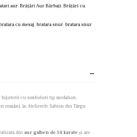
atari aur
,
Brățări Aur Bărbați
,
Brățări cu
bratara cu mesaj
,
bratara snur
,
bratara snur
 bijuterii cu simboluri tip medalion,
ri români, în Atelierele Sabion din Târgu
ealizată din
aur galben de 14 karate
și are