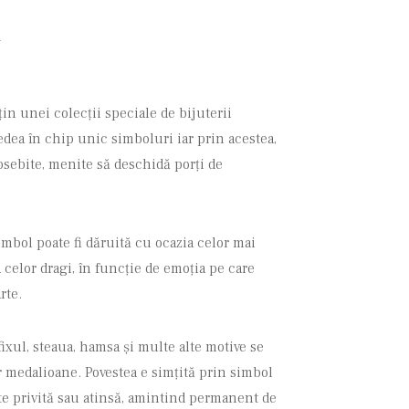
4
in unei colecții speciale de bijuterii
edea în chip unic simboluri iar prin acestea,
eosebite, menite să deschidă porți de
imbol poate fi dăruită cu ocazia celor mai
celor dragi, în funcție de emoția pe care
rte.
ifixul, steaua, hamsa și multe alte motive se
 medalioane. Povestea e simțită prin simbol
ste privită sau atinsă, amintind permanent de