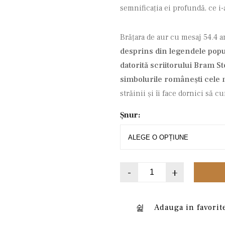
semnificația ei profundă, ce i-a
Brățara de aur cu mesaj 54.4 
desprins din legendele popu
datorită scriitorului Bram S
simbolurile românești cele
străinii și îi face dornici să c
Șnur:
-
+
Adauga in favorit