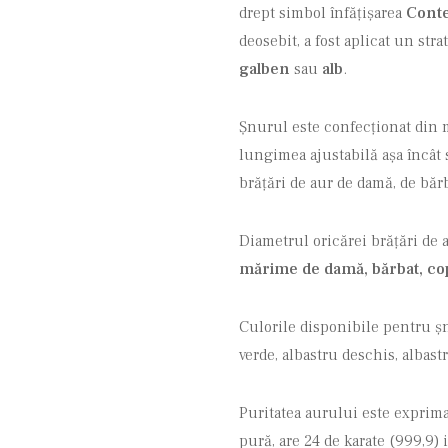
drept simbol înfățișarea
Conte
deosebit, a fost aplicat un stra
galben
sau
alb
.
Șnurul este confecționat din mat
lungimea ajustabilă așa încât
brățări de aur de damă, de băr
Diametrul oricărei brățări de
mărime de damă, bărbat, cop
Culorile disponibile pentru șnu
verde, albastru deschis, albast
Puritatea aurului este exprimat
pură, are 24 de karate (999,9) 