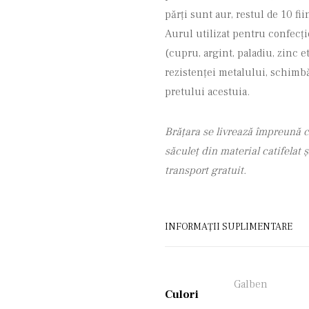
părţi sunt aur, restul de 10 fi
Aurul utilizat pentru confecţio
(cupru, argint, paladiu, zinc et
rezistenţei metalului, schimbăr
pretului acestuia.
Brățara se livrează împreună c
săculeț din material catifelat
transport gratuit.
INFORMAȚII SUPLIMENTARE
Galben
Culori