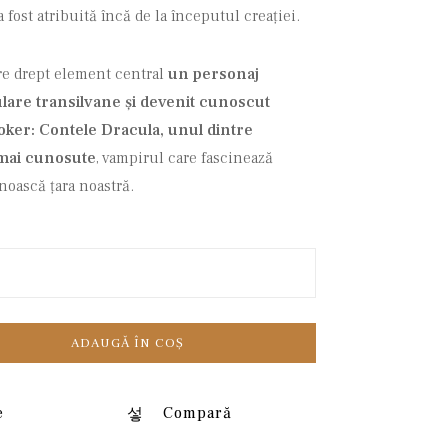
 fost atribuită încă de la începutul creației.
are drept element central
un personaj
lare transilvane și devenit cunoscut
toker: Contele Dracula, unul dintre
 mai cunosute
, vampirul care fascinează
unoască țara noastră.
ADAUGĂ ÎN COȘ
e
Compară