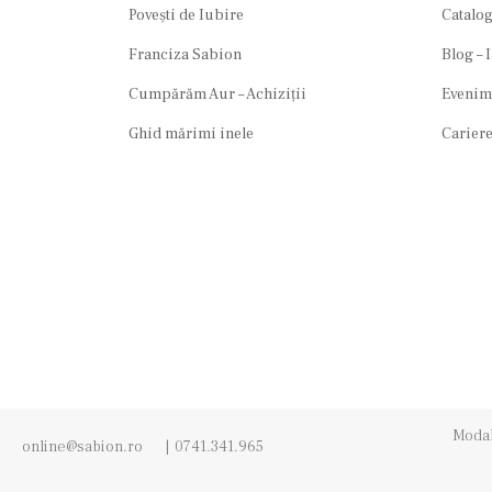
Povești de Iubire
Catalog
Franciza Sabion
Blog – 
Cumpărăm Aur – Achiziții
Evenim
Ghid mărimi inele
Cariere
Modali
online@sabion.ro
|
0741.341.965