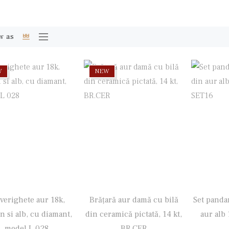
w as
W
NEW
 verighete aur 18k,
Brățară aur damă cu bilă
Set pandan
n si alb, cu diamant,
din ceramică pictată, 14 kt,
aur alb 
model L 028
BR.CER