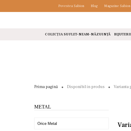
Povestea Sabion
Blog
Magazine Sabion
COLECȚIA SUFLET-NEAM-NĂZUINȚĂ
BIJUTERI
Prima pagină
Disponibil in produs
Varianta 
METAL
Vari