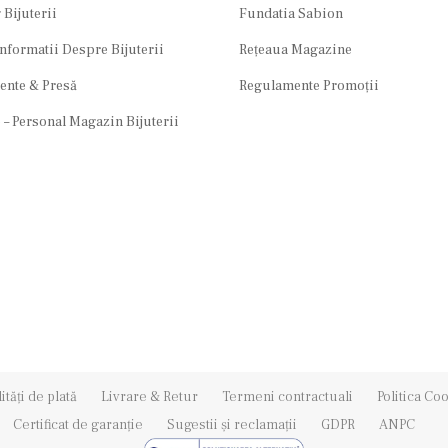
 Bijuterii
Fundatia Sabion
Informatii Despre Bijuterii
Rețeaua Magazine
ente & Presă
Regulamente Promoții
 – Personal Magazin Bijuterii
tăți de plată
Livrare & Retur
Termeni contractuali
Politica Co
Certificat de garanție
Sugestii și reclamații
GDPR
ANPC