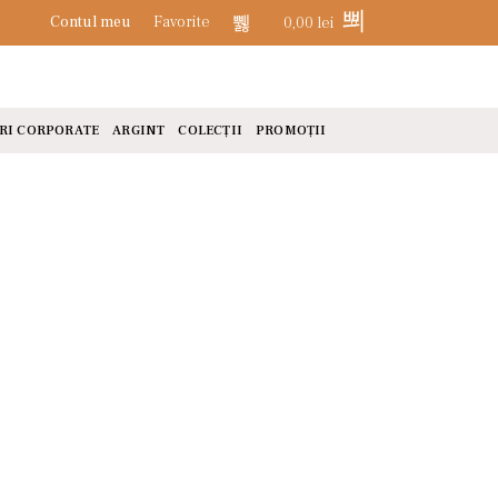
Contul meu
Favorite
0,00
lei
0
RI CORPORATE
ARGINT
COLECȚII
PROMOȚII