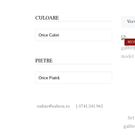
CULOARE
Vie
NE
PIETRE
online@sabion.ro
|
0741.341.965
Set
galbe