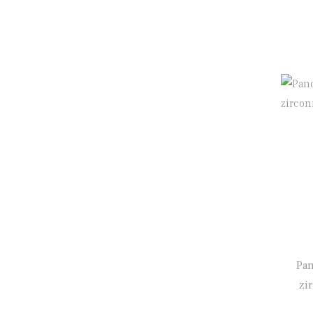
Pan
zir