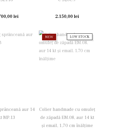
700,00
lei
2.150,00
lei
NEW
LOW STOCK
sprânceană aur 14
Colier handmade cu omuleț
kt MP.13
de zăpadă EM.08, aur 14 kt
și email, 1,70 cm înălțime