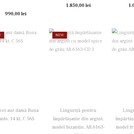
1.850,00
lei
1.
990,00
lei
W
NEW
cei aur damă Runa
Linguriţă pentru
Ling
aido, 14 kt, C 56S
împărtăşanie din argint,
împărtăş
model bizantin, AR.6163-
model fr