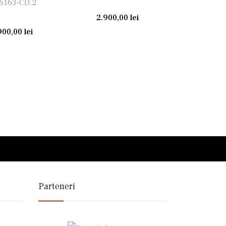
6163-CD.2
2.900,00
lei
900,00
lei
Parteneri