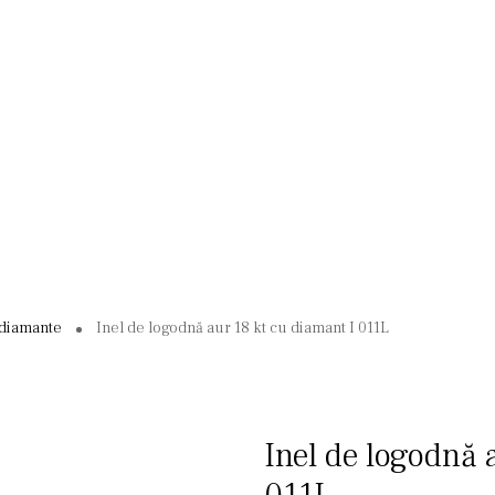
 diamante
Inel de logodnă aur 18 kt cu diamant I 011L
Inel de logodnă 