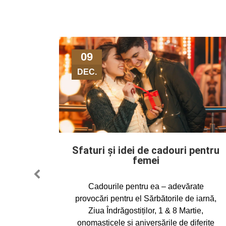
09
DEC.
Sfaturi și idei de cadouri pentru
femei
oială,
PREVIOUS
Cadourile pentru ea – adevărate
cel mai
provocări pentru el Sărbătorile de iarnă,
oramic,
Ziua Îndrăgostiților, 1 & 8 Martie,
zeilor,
onomasticele și aniversările de diferite
de…