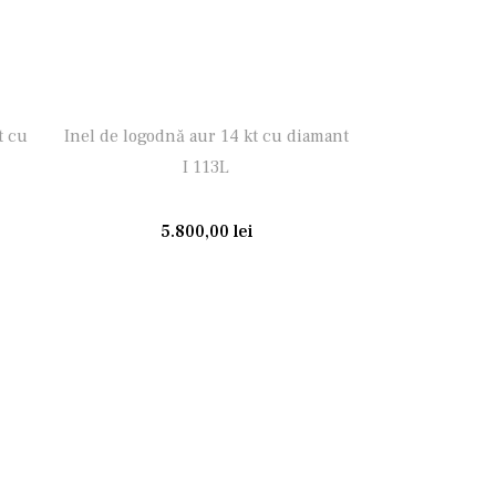
t cu
Inel de logodnă aur 14 kt cu diamant
I 113L
5.800,00
lei