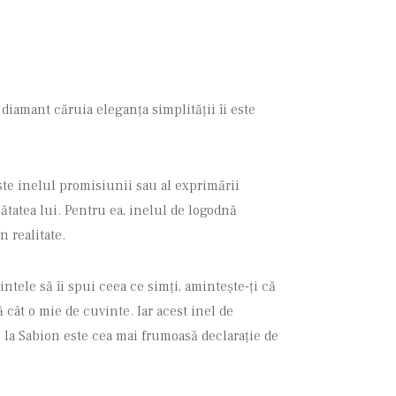
diamant căruia eleganța simplității îi este
ste inelul promisiunii sau al exprimării
ătatea lui. Pentru ea, inelul de logodnă
n realitate.
ntele să îi spui ceea ce simți, amintește-ți că
cât o mie de cuvinte. Iar acest inel de
 la Sabion este cea mai frumoasă declarație de