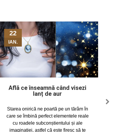
22
21
IAN.
DEC.
Află ce înseamnă când visezi
S
lanț de aur
Starea onirică ne poartă pe un tărâm în
Inform
care se îmbină perfect elementele reale
din „co
cu roadele subconștientului și ale
mai reg
imaginației, astfel că este firesc să te
At