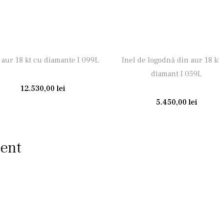
 aur 18 kt cu diamante I 099L
Inel de logodnă din aur 18 k
diamant I 059L
12.530,00
lei
5.450,00
lei
cent