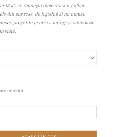
de 18 kt, ce reunește inele din aur galben,
nele din aur rose, de logodnă și nu numai,
veste, pregătite pentru a întregi și simboliza
n viață.
are corectă
ADAUGĂ ÎN COȘ