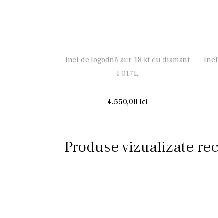
Inel de logodnă aur 18 kt cu diamant
Inel
I 017L
4.550,00
lei
Produse vizualizate re