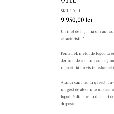
011L
SKU:
I 011L
9.950,00
lei
Un inel de logodnă din aur cu 
caracteristică!
Pentru el, inelul de logodnă e
dorinței de a se uni cu ea, jum
reprezintă un vis transformat î
Atunci când nu îți găsești cuvi
un gest de afecțiune înseamnă 
logodnă din aur cu diamant de
dragoste.