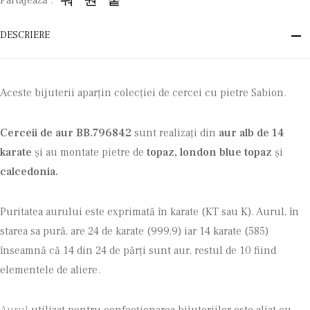
Partajează :
DESCRIERE
Aceste bijuterii aparțin colecției de cercei cu pietre Sabion.
Cerceii de aur BB.796842
sunt realizați din
aur alb de 14
karate
și au montate pietre de
topaz,
london blue topaz
și
calcedonia.
Puritatea aurului este exprimată în karate (KT sau K). Aurul, în
starea sa pură, are 24 de karate (999,9) iar 14 karate (585)
înseamnă că 14 din 24 de părţi sunt aur, restul de 10 fiind
elementele de aliere.