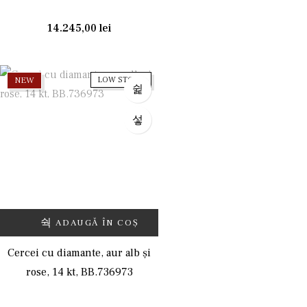
14.245,00
lei
NEW
LOW STOCK
ADAUGĂ ÎN COȘ
Cercei cu diamante, aur alb și
rose, 14 kt, BB.736973