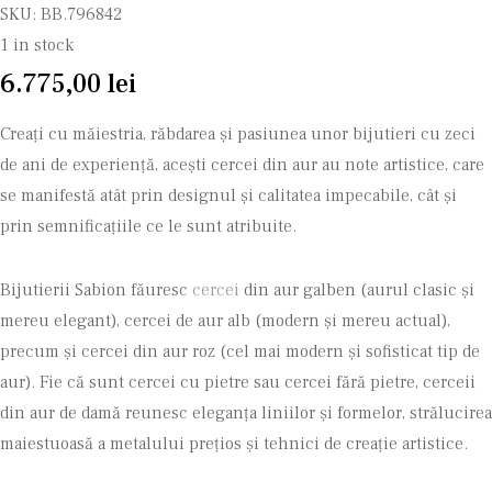
SKU:
BB.796842
1 in stock
6.775,00
lei
Creați cu măiestria, răbdarea și pasiunea unor bijutieri cu zeci
de ani de experiență, acești cercei din aur au note artistice, care
se manifestă atât prin designul și calitatea impecabile, cât și
prin semnificațiile ce le sunt atribuite.
Bijutierii Sabion făuresc
cercei
din aur galben (aurul clasic și
mereu elegant), cercei de aur alb (modern și mereu actual),
precum și cercei din aur roz (cel mai modern și sofisticat tip de
aur). Fie că sunt cercei cu pietre sau cercei fără pietre, cerceii
din aur de damă reunesc eleganța liniilor și formelor, strălucirea
maiestuoasă a metalului prețios și tehnici de creație artistice.