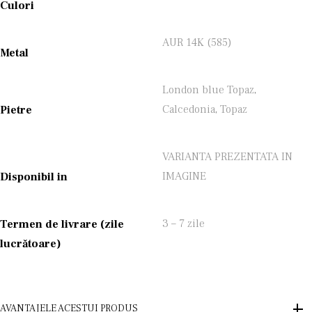
Culori
AUR 14K (585)
Metal
London blue Topaz
,
Calcedonia
,
Topaz
Pietre
VARIANTA PREZENTATA IN
IMAGINE
Disponibil in
3 – 7 zile
Termen de livrare (zile
lucrătoare)
AVANTAJELE ACESTUI PRODUS