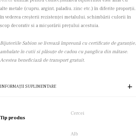
Aurul
utilizat pentru confecţionarea bijuteriilor este aliat cu
alte metale (cupru, argint, paladiu, zinc etc.) în diferite proporții,
în vederea creşterii rezistenţei metalului, schimbării culorii în
scop decorativ si a micșorării prețului acestuia.
Bijuteriile Sabion se livrează împreună cu certificate de garanție,
ambalate în cutii si plăsuțe de cadou cu panglica din mătase.
Acestea beneficiază de transport gratuit.
INFORMAȚII SUPLIMENTARE
Cercei
Tip produs
Alb