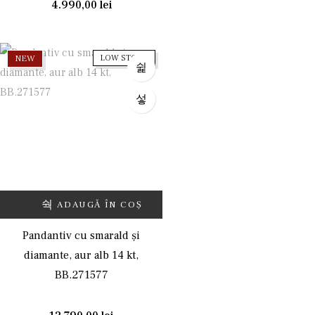
4.990,00
lei
NEW
LOW STOCK
ADAUGĂ ÎN COȘ
Pandantiv cu smarald și
diamante, aur alb 14 kt,
BB.271577