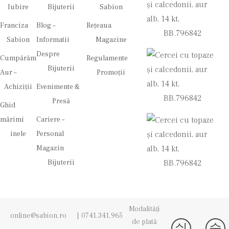
Iubire
Bijuterii
Sabion
Franciza
Blog –
Rețeaua
Sabion
Informatii
Magazine
Despre
Cumpărăm
Regulamente
Bijuterii
Aur –
Promoții
Achiziții
Evenimente &
Presă
Ghid
mărimi
Cariere –
inele
Personal
Magazin
Bijuterii
Modalități
online@sabion.ro
|
0741.341.965
de plată