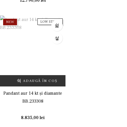
12.790,00
lei
NEW
LOW STOCK
ADAUGĂ ÎN COȘ
Pandant aur 14 kt și diamante
BB.233308
8.835,00
lei