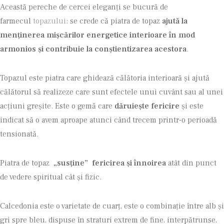
Această pereche de cercei eleganți se bucură de
farmecul
topazului
: se crede că piatra de topaz
ajută la
menținerea mișcărilor energetice interioare în mod
armonios și contribuie la conștientizarea acestora
.
Topazul este piatra care ghidează călătoria interioară și ajută
călătorul să realizeze care sunt efectele unui cuvânt sau al unei
acțiuni greșite. Este o gemă care
dăruiește fericire
și este
indicat să o avem aproape atunci când trecem printr-o perioadă
tensionată.
Piatra de topaz
„susține” fericirea și înnoirea
atât din punct
de vedere spiritual cât și fizic.
Calcedonia este o varietate de cuarț, este o combinație între alb și
gri spre bleu, dispuse în straturi extrem de fine, interpătrunse,