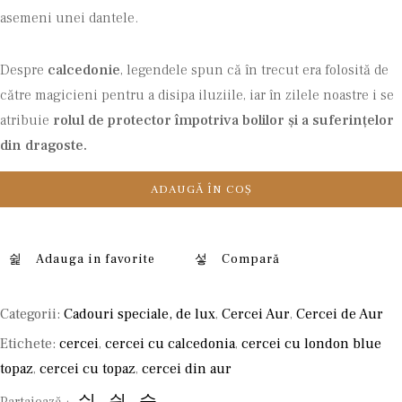
asemeni unei dantele.
Despre
calcedonie
, legendele spun că în trecut era folosită de
către magicieni pentru a disipa iluziile, iar în zilele noastre i se
atribuie
rolul de protector împotriva bolilor și a suferințelor
din dragoste.
ADAUGĂ ÎN COȘ
Adauga in favorite
Compară
Categorii:
Cadouri speciale, de lux
,
Cercei Aur
,
Cercei de Aur
Etichete:
cercei
,
cercei cu calcedonia
,
cercei cu london blue
topaz
,
cercei cu topaz
,
cercei din aur