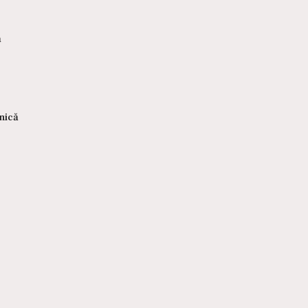
ă
4.705,00
lei
12.085,00
lei
12
nică
Cele mai citite articole
n
Informații