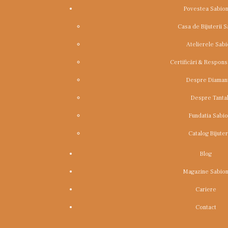
Povestea Sabio
Casa de Bijuterii 
Atelierele Sabi
Certificări & Respons
Despre Diaman
Despre Tanta
Fundatia Sabio
Catalog Bijuter
Prima pagină
Pietre produs
Diamante 0,08 c
Blog
Magazine Sabio
METAL
Cariere
Contact
Diam