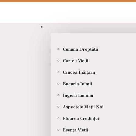
CULOARE
Vie
Cununa Dreptății
PIETRE
Cartea Vieții
Crucea Înălțării
Bucuria Inimii
Îngerii Luminii
Aspectele Vieții Noi
online@sabion.ro
|
0741.341.965
Floarea Credinței
Pandan
p
Esența Vieții