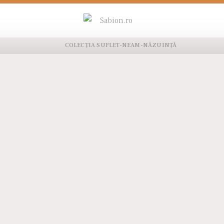
w as
COLECȚIA SUFLET-NEAM-NĂZUINȚĂ
LOW STOCK
LOW STOCK
NEW
tiv aur rose 14 kt cu
Pandantiv cu smarald și
Pandanti
erlă și diamante
diamante, aur alb 14 kt,
diamante
BB.221165
BB.271572
B