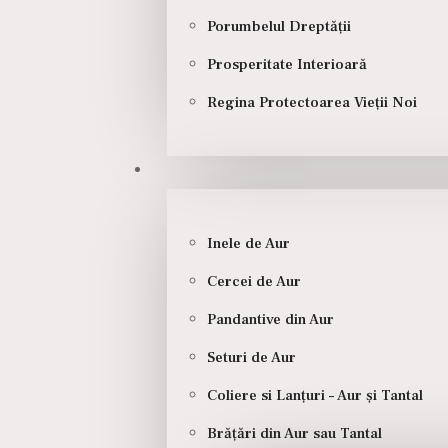
Porumbelul Dreptății
Povești de Iubire
Catalog
Prosperitate Interioară
Franciza Sabion
Blog – 
Regina Protectoarea Vieții Noi
Cumpărăm Aur – Achiziții
Evenim
Ghid mărimi inele
Cariere
Inele de Aur
Cercei de Aur
Pandantive din Aur
Seturi de Aur
Coliere si Lanțuri – Aur și Tantal
Brățări din Aur sau Tantal
online@sabion.ro
|
0741.341.965